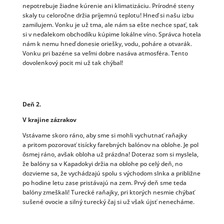
nepotrebuje žiadne kúrenie ani klimatizáciu. Prírodné steny
skaly tu celoročne držia príjemnú teplotu! Hneď si našu izbu
zamilujem. Vonku je už tma, ale nám sa ešte nechce spať, tak
si v neďalekom obchodíku kúpime lokálne víno. Správca hotela
nám k nemu hneď donesie oriešky, vodu, poháre a otvarák.
Vonku pri bazéne sa veľmi dobre nasáva atmosféra. Tento
dovolenkový pocit mi už tak chýbal!
Deň 2.
V krajine zázrakov
Vstávame skoro ráno, aby sme si mohli vychutnať raňajky
a pritom pozorovať tisícky farebných balónov na oblohe. Je pol
ôsmej ráno, avšak obloha už prázdna! Doteraz som si myslela,
že balóny sa v Kapadokyi držia na oblohe po celý deň, no
dozvieme sa, že vychádzajú spolu s východom slnka a približne
po hodine letu zase pristávajú na zem. Prvý deň sme teda
balóny zmeškali! Turecké raňajky, pri ktorých nesmie chýbať
sušené ovocie a silný turecký čaj si už však újsť nenecháme.