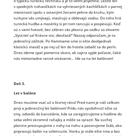
o typickú tureckú techniku a je to veľmi príjemné. Ležíte len
v spodných nohavičkách na vyhrievaných kachličkách v parnej
miestnosti spolu s ostanými ženami pekne do kruhu, kým
turkyne vás umývajú, masírujú a oblievajú vodou. Do toho hrá
turecká hudba a masérky si pri tom tancujú a pospevujú. Keď
sú s vami hotové, bez zábran vás plesnú po zadku so slovami:
„Vystrieť sa! Krásne ste, dievčatá!“ Naozaj odporúčam, je to
jedinečný zážitok. Po Hammame sme si ešte doobjednali
klasickú masáž a po nej už len do hotela zabaliť sa do perín.
Dnes ideme spať pomerne skoro, ak zajtra vyjde počasie, čaká
nás mimoriadne ranné vstávanie… Ide sa na let balónom!
Deň 3.
Let v balóne
Dnes musíme vsať už o štvrtej ráno! Pred nami je náš celkom
prvý a jedinenčný let balónom! Prídu nás vyzdvihnúť ešte za
tmy, odvedú do kancelárie, kde sa zaregistrujeme a hodíme do
seba veľmi skromné raňajky a môže sa vyraziť. Na suchej
planine prestupujeme z nohy na nohu a pozorujeme štáb, ako
pripravujú balón na vzlietnutie. Vonku je stále ešte tma a bez