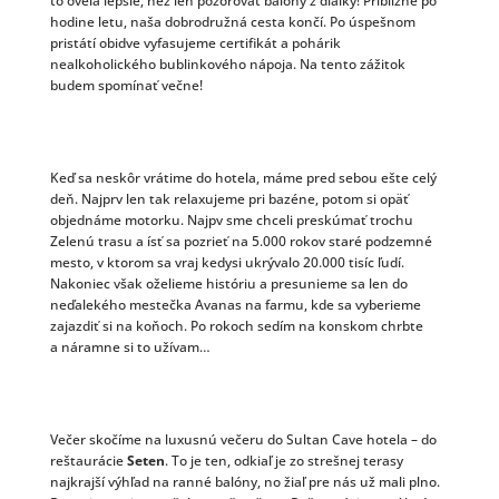
to oveľa lepšie, než len pozorovať balóny z diaľky! Približne po
hodine letu, naša dobrodružná cesta končí. Po úspešnom
pristátí obidve vyfasujeme certifikát a pohárik
nealkoholického bublinkového nápoja. Na tento zážitok
budem spomínať večne!
Keď sa neskôr vrátime do hotela, máme pred sebou ešte celý
deň. Najprv len tak relaxujeme pri bazéne, potom si opäť
objednáme motorku. Najpv sme chceli preskúmať trochu
Zelenú trasu a ísť sa pozrieť na 5.000 rokov staré podzemné
mesto, v ktorom sa vraj kedysi ukrývalo 20.000 tisíc ľudí.
Nakoniec však oželieme históriu a presunieme sa len do
neďalekého mestečka Avanas na farmu, kde sa vyberieme
zajazdiť si na koňoch. Po rokoch sedím na konskom chrbte
a náramne si to užívam…
Večer skočíme na luxusnú večeru do Sultan Cave hotela – do
reštaurácie
Seten
. To je ten, odkiaľ je zo strešnej terasy
najkrajší výhľad na ranné balóny, no žiaľ pre nás už mali plno.