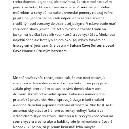
treba dopredu objednať, ale stavím sa, že túto možnosť vám
ponúkne hotel, ktorý si zarezervujete. V
Göreme
je hotelov
neúrekom a ceny sú na naše slovenské pomery naozaj veľmi
prijateľné. Jednoznačne však odporúčam zarezervovať si
tradičný hotel vtesaný do skalnatej jaskyne. V názve bude mať
zaručene slovo „cave“. Pre toto miesto je takáto tradičná
jaskynná izbička špecialitkou, ktorú treba vyskúšať. Medzi dva
najobľúbenejšie hotely v celom okolí (aj vďaka fotkám na
Instagrame) jednozančne patria –
Sultan Cave Suites a Local
Cave House
s útulným bazénom.
Mnohí návštevníci to vraj robia tak, že dve noci ostávajú
v jednom a ďalšie dve zase v druhom hoteli. Ten prvý je už
zúfalo plný, preto nám ostáva stráviť dovolenku v tom
druhom. A rozhodne neľutujeme. Čaká nás mimoriadne
priateľské privítanie. Hotel spravujú dvaja mladí chalani
a vládne tu veľmi príjemná rodinná atmosféra. Ako hosť sa tu
automaticky stávate členom tureckej rodiny! Naša izba
v tradičnom štýle so starou skriňou a tureckým kobercom na
stene vyzerá trochu ako u babičky, ale je mimoriadne útulná.
Naopak, kúpelňa, tá je priam luxusná! Izba navyše