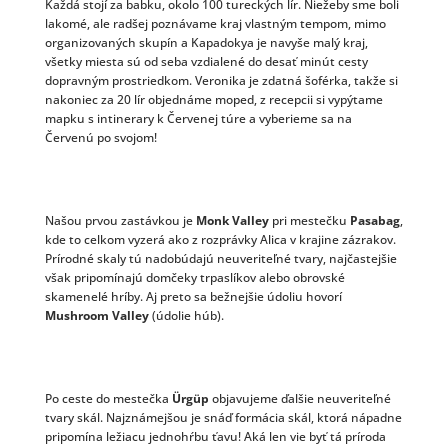
Každá stojí za babku, okolo 100 tureckých lír. Niežeby sme boli
lakomé, ale radšej poznávame kraj vlastným tempom, mimo
organizovaných skupín a Kapadokya je navyše malý kraj,
všetky miesta sú od seba vzdialené do desať minút cesty
dopravným prostriedkom. Veronika je zdatná šoférka, takže si
nakoniec za 20 lír objednáme moped, z recepcii si vypýtame
mapku s intinerary k Červenej túre a vyberieme sa na
Červenú po svojom!
Našou prvou zastávkou je
Monk Valley
pri mestečku
Pasabag
,
kde to celkom vyzerá ako z rozprávky Alica v krajine zázrakov.
Prírodné skaly tú nadobúdajú neuveriteľné tvary, najčastejšie
však pripomínajú domčeky trpaslíkov alebo obrovské
skamenelé hríby. Aj preto sa bežnejšie údoliu hovorí
Mushroom Valley
(údolie húb).
Po ceste do mestečka
Ürgüp
objavujeme ďalšie neuveriteľné
tvary skál. Najznámejšou je snáď formácia skál, ktorá nápadne
pripomína ležiacu jednohŕbu ťavu! Aká len vie byť tá príroda