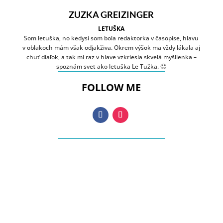
ZUZKA GREIZINGER
LETUŠKA
Som letuška, no kedysi som bola redaktorka v časopise, hlavu
v oblakoch mám však odjakživa. Okrem výšok ma vždy lákala aj
chuť diaľok, a tak mi raz v hlave vzkriesla skvelá myšlienka –
spoznám svet ako letuška Le Tužka. 🙂
FOLLOW ME