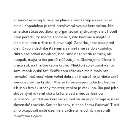
V rámci Červenej túry je na pláne aj workshop v keramickej
dielni. Kapadokya je totiž preslávená svojou keramikou. Nie
sme síce súčasťou žiadnej organizovanej skupiny, ale v hoteli
nám poradili, že máme spomenúť, kde bývame a majitelia
dielne sa nám určite radi povenujú. Zaparkujeme teda pred
dielničkou v dedinke
Avanas
a zamiešame sa do skupinky.
Nikto nás odtiaľ nevyhodí, hoci sme nezaplatili za túru, ale
naopak, majstra iba poteší náš záujem. Obdivujeme šikovnú
prácu rúk na hrnčiarksom kruhu. Niektorí zo skupinky si to
sami mohli vyskúšať. Keďže som ešte ako malá mala raz
rovnakú možnosť, viem veľmi dobre aké náročné je niečo také
vymodelovať na kruhu. Možno to vyzerá jednoducho, keď sa
s hlinou hrá skutočný majster, realita je však iná. Iba pod jeho
skúsenými rukami rástu krásne veci s neuveriteľnou
ľahkosťou. Jendotlivé keramické motívy mi pripomínajú aj naše
slovenské tradície. Koniec koncov, niet sa čomu čudovať. Turci
dlho okupovali naše územie a určite sme od nich prebrali
množstvo zvykov…