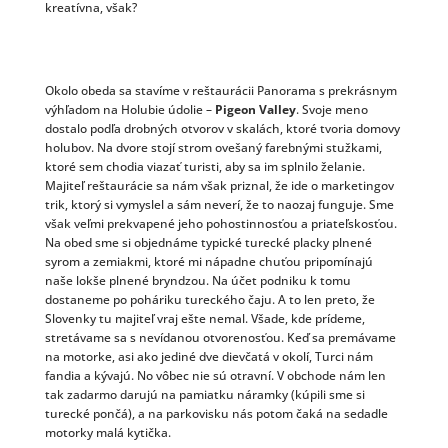
kreatívna, však?
Okolo obeda sa stavíme v reštaurácii Panorama s prekrásnym
výhľadom na Holubie údolie –
Pigeon Valley
. Svoje meno
dostalo podľa drobných otvorov v skalách, ktoré tvoria domovy
holubov. Na dvore stojí strom ovešaný farebnými stužkami,
ktoré sem chodia viazať turisti, aby sa im splnilo želanie.
Majiteľ reštaurácie sa nám však priznal, že ide o marketingov
trik, ktorý si vymyslel a sám neverí, že to naozaj funguje. Sme
však veľmi prekvapené jeho pohostinnosťou a priateľskosťou.
Na obed sme si objednáme typické turecké placky plnené
syrom a zemiakmi, ktoré mi nápadne chuťou pripomínajú
naše lokše plnené bryndzou. Na účet podniku k tomu
dostaneme po poháriku tureckého čaju. A to len preto, že
Slovenky tu majiteľ vraj ešte nemal. Všade, kde prídeme,
stretávame sa s nevídanou otvorenosťou. Keď sa premávame
na motorke, asi ako jediné dve dievčatá v okolí, Turci nám
fandia a kývajú. No vôbec nie sú otravní. V obchode nám len
tak zadarmo darujú na pamiatku náramky (kúpili sme si
turecké pončá), a na parkovisku nás potom čaká na sedadle
motorky malá kytička.