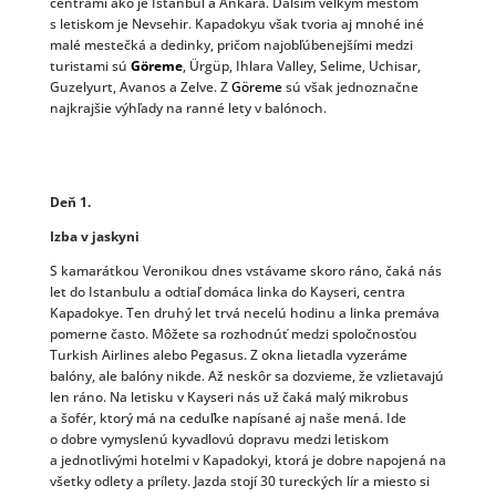
centrami ako je Istanbul a Ankara. Ďalším veľkým mestom
s letiskom je Nevsehir. Kapadokyu však tvoria aj mnohé iné
malé mestečká a dedinky, pričom najobľúbenejšími medzi
turistami sú
Göreme
, Ürgüp, Ihlara Valley, Selime, Uchisar,
Guzelyurt, Avanos a Zelve. Z
Göreme
sú však jednoznačne
najkrajšie výhľady na ranné lety v balónoch.
Deň 1.
Izba v jaskyni
S kamarátkou Veronikou dnes vstávame skoro ráno, čaká nás
let do Istanbulu a odtiaľ domáca linka do Kayseri, centra
Kapadokye. Ten druhý let trvá necelú hodinu a linka premáva
pomerne často. Môžete sa rozhodnúť medzi spoločnosťou
Turkish Airlines alebo Pegasus. Z okna lietadla vyzeráme
balóny, ale balóny nikde. Až neskôr sa dozvieme, že vzlietavajú
len ráno. Na letisku v Kayseri nás už čaká malý mikrobus
a šofér, ktorý má na ceduľke napísané aj naše mená. Ide
o dobre vymyslenú kyvadlovú dopravu medzi letiskom
a jednotlivými hotelmi v Kapadokyi, ktorá je dobre napojená na
všetky odlety a prílety. Jazda stojí 30 tureckých lír a miesto si