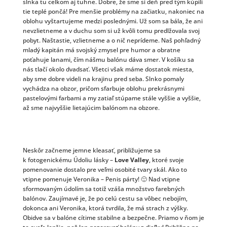
slnka tu celkom aj tuhne. Dobre, že sme si deň pred tým kúpili
tie teplé pončá! Pre menšie problémy na začiatku, nakoniec na
oblohu vyštartujeme medzi poslednými. Už som sa bála, že ani
nevzlietneme a v duchu som si už kvôli tomu predlžovala svoj
pobyt. Naštastie, vzlietneme a o nič neprídeme. Naš pohľadný
mladý kapitán má svojský zmysel pre humor a obratne
poťahuje lanami, čím nášmu balónu dáva smer. V košíku sa
nás tlačí okolo dvadsať. Všetci však máme dostatok miesta,
aby sme dobre videli na krajinu pred seba. Slnko pomaly
vychádza na obzor, pričom sfarbuje oblohu prekrásnymi
pastelovými farbami a my zatiaľ stúpame stále vyššie a vyššie,
až sme najvyššie lietajúcim balónom na obzore.
Neskôr začneme jemne kleasať, približujeme sa
k fotogenickému Údoliu lásky –
Love Valley
, ktoré svoje
pomenovanie dostalo pre veľmi osobité tvary skál. Ako to
vtipne pomenuje Veronika – Penis párty! 🙂 Nad vtipne
sformovaným údolím sa totiž vzáša množstvo farebných
balónov. Zaujímavé je, že po celú cestu sa vôbec nebojím,
dokonca ani Veronika, ktorá tvrdila, že má strach z výšky.
Obidve sa v balóne cítime stabilne a bezpečne. Priamo v ňom je