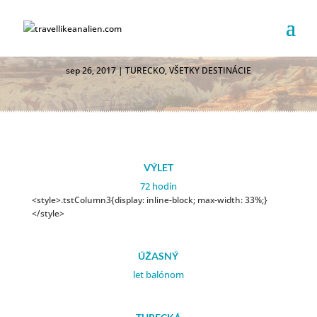
KAPADOKYA
sep 26, 2017
|
TURECKO
,
VŠETKY DESTINÁCIE
VÝLET
72 hodín
<style>.tstColumn3{display: inline-block; max-width: 33%;}
</style>
ÚŽASNÝ
let balónom