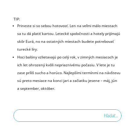
TIP:
Prineste si so sebou hotovosť. Len na veľmi málo miestach
sa tu dá platiť kartou. Letecké spoločnosti a hotely prijímajú
skôr Eurá, no na ostatných miestach budete potrebovať
turecké líry.
Hoci balóny vzlietavajú po celý rok, v zimných mesiacoch je
ich let ohrozený kvôli nepriaznivému počasiu. V lete je tu
zase príliš sucho a horúco. Najlepšími termínmi na návštevu
sú preto mesiace na konci jari a začiatku jesene – máj, jún
a september, október.