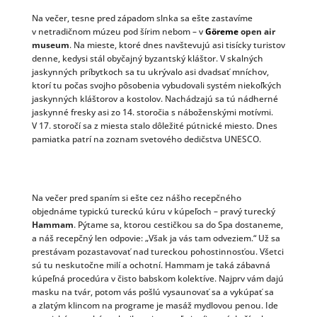
Na večer, tesne pred západom slnka sa ešte zastavíme
v netradičnom múzeu pod šírim nebom – v
Göreme
open air
museum
. Na mieste, ktoré dnes navštevujú asi tisícky turistov
denne, kedysi stál obyčajný byzantský kláštor. V skalných
jaskynných príbytkoch sa tu ukrývalo asi dvadsať mníchov,
ktorí tu počas svojho pôsobenia vybudovali systém niekoľkých
jaskynných kláštorov a kostolov. Nachádzajú sa tú nádherné
jaskynné fresky asi zo 14. storočia s náboženskými motívmi.
V 17. storočí sa z miesta stalo dôležité pútnické miesto. Dnes
pamiatka patrí na zoznam svetového dedičstva UNESCO.
Na večer pred spaním si ešte cez nášho recepčného
objednáme typickú tureckú kúru v kúpeľoch – pravý turecký
Hammam
. Pýtame sa, ktorou cestičkou sa do Spa dostaneme,
a náš recepčný len odpovie: „Však ja vás tam odveziem.“ Už sa
prestávam pozastavovať nad tureckou pohostinnosťou. Všetci
sú tu neskutočne milí a ochotní. Hammam je taká zábavná
kúpeľná procedúra v čisto babskom kolektíve. Najprv vám dajú
masku na tvár, potom vás pošlú vysaunovať sa a vykúpať sa
a zlatým klincom na programe je masáž mydlovou penou. Ide