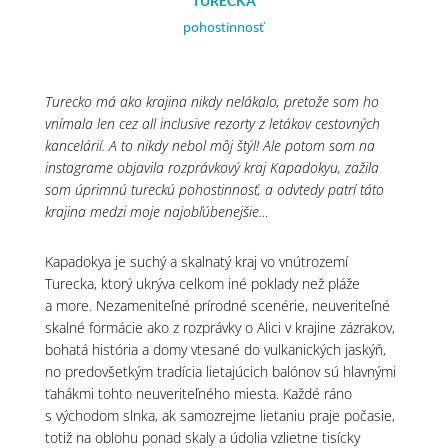
TURECKÁ
pohostinnosť
Turecko má ako krajina nikdy nelákalo, pretože som ho
vnímala len cez all inclusive rezorty z letákov cestovných
kancelárií. A to nikdy nebol môj štýl! Ale potom som na
instagrame objavila rozprávkový kraj Kapadokyu, zažila
som úprimnú tureckú pohostinnosť, a odvtedy patrí táto
krajina medzi moje najobľúbenejšie…
Kapadokya je suchý a skalnatý kraj vo vnútrozemí
Turecka, ktorý ukrýva celkom iné poklady než pláže
a more. Nezameniteľné prírodné scenérie, neuveriteľné
skalné formácie ako z rozprávky o Alici v krajine zázrakov,
bohatá história a domy vtesané do vulkanických jaskýň,
no predovšetkým tradícia lietajúcich balónov sú hlavnými
ťahákmi tohto neuveriteľného miesta. Každé ráno
s východom slnka, ak samozrejme lietaniu praje počasie,
totiž na oblohu ponad skaly a údolia vzlietne tisícky