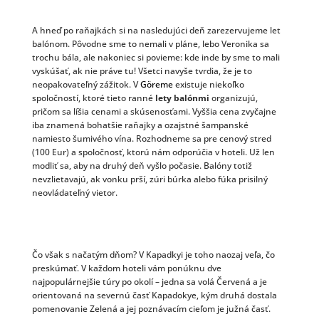
A hneď po raňajkách si na nasledujúci deň zarezervujeme let
balónom. Pôvodne sme to nemali v pláne, lebo Veronika sa
trochu bála, ale nakoniec si povieme: kde inde by sme to mali
vyskúšať, ak nie práve tu! Všetci navyše tvrdia, že je to
neopakovateľný zážitok. V
Göreme
existuje niekoľko
spoločností, ktoré tieto ranné
lety balónmi
organizujú,
pričom sa líšia cenami a skúsenosťami. Vyššia cena zvyčajne
iba znamená bohatšie raňajky a ozajstné šampanské
namiesto šumivého vína. Rozhodneme sa pre cenový stred
(100 Eur) a spoločnosť, ktorú nám odporúčia v hoteli. Už len
modliť sa, aby na druhý deň vyšlo počasie. Balóny totiž
nevzlietavajú, ak vonku prší, zúri búrka alebo fúka prisilný
neovládateľný vietor.
Čo však s načatým dňom? V Kapadkyi je toho naozaj veľa, čo
preskúmať. V každom hoteli vám ponúknu dve
najpopulárnejšie túry po okolí – jedna sa volá Červená a je
orientovaná na severnú časť Kapadokye, kým druhá dostala
pomenovanie Zelená a jej poznávacím cieľom je južná časť.