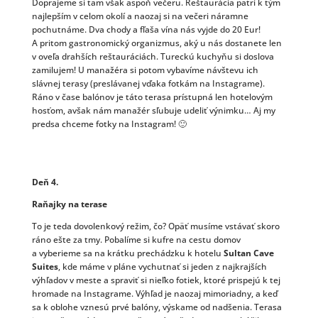
Doprajeme si tam však aspoň večeru. Reštaurácia patrí k tým
najlepším v celom okolí a naozaj si na večeri náramne
pochutnáme. Dva chody a fľaša vína nás vyjde do 20 Eur!
A pritom gastronomický organizmus, aký u nás dostanete len
v oveľa drahších reštauráciách. Tureckú kuchyňu si doslova
zamilujem! U manažéra si potom vybavíme návštevu ich
slávnej terasy (preslávanej vďaka fotkám na Instagrame).
Ráno v čase balónov je táto terasa prístupná len hotelovým
hosťom, avšak nám manažér sľubuje udeliť výnimku… Aj my
predsa chceme fotky na Instagram! 🙂
Deň 4.
Raňajky na terase
To je teda dovolenkový režim, čo? Opäť musíme vstávať skoro
ráno ešte za tmy. Pobalíme si kufre na cestu domov
a vyberieme sa na krátku prechádzku k hotelu
Sultan Cave
Suites
, kde máme v pláne vychutnať si jeden z najkrajších
výhľadov v meste a spraviť si nieľko fotiek, ktoré prispejú k tej
hromade na Instagrame. Výhľad je naozaj mimoriadny, a keď
sa k oblohe vznesú prvé balóny, výskame od nadšenia. Terasa