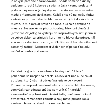
je navyše parádne naaranžovaná – všade same vankúšiky,
ozdobné turecké koberce a sada na čaj a k tomu pozlátený
podnos plný ovocia. Jediný dojem z miesta kazí menšia súťaž
medzi prítomnými dievčatami. Každá chce tú najlepšiu fotku
a niektoré pritom neberú ohľad na ostatných čakajúcich na
miesto. Je mi skoro až smutno z toho, ako sa z pôvabného
miesta stáva ateliér na photoshooting. Niektoré dievčatá
(prevažne Azijatky) sa vystrojili do rozprávkových šiat, jedna si
so sebou dokonca priniesla korunku na hlavu ako princezná!
Zdá sa, že v dnešnom svete , je dôležitejšia dokonalá fotka, než
samotný zážitok! Nesmiem si však nechať pokaziť náladu,
výhľad je predsa prekrásny…
Keď slnko vyjde hore na obzor a balóny začnú klesať,
poberieme sa naspäť do hotela. Čo nevidieť nás bude čakať
autobus, ktorý nás má odviesť na letisko do Kayseri.
Prekrásna rozprávková dovolenka sa závratne blíži ku koncu,
som však rozhodnutá opäť sa sem vrátiť. Priateľskí
a neuveriteľne pohostinní miestni ľudia, uvoľnená rodinná
atmosféra, romantické zákutia a zaujímavá príroda robia
z tohto miesta nezabudnuteľnú dovolenku…