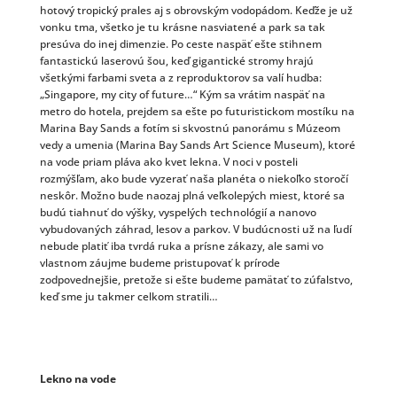
hotový tropický prales aj s obrovským vodopádom. Keďže je už
vonku tma, všetko je tu krásne nasviatené a park sa tak
presúva do inej dimenzie. Po ceste naspäť ešte stihnem
fantastickú laserovú šou, keď gigantické stromy hrajú
všetkými farbami sveta a z reproduktorov sa valí hudba:
„Singapore, my city of future…“ Kým sa vrátim naspäť na
metro do hotela, prejdem sa ešte po futuristickom mostíku na
Marina Bay Sands a fotím si skvostnú panorámu s Múzeom
vedy a umenia (Marina Bay Sands Art Science Museum), ktoré
na vode priam pláva ako kvet lekna. V noci v posteli
rozmýšľam, ako bude vyzerať naša planéta o niekoľko storočí
neskôr. Možno bude naozaj plná veľkolepých miest, ktoré sa
budú tiahnuť do výšky, vyspelých technológií a nanovo
vybudovaných záhrad, lesov a parkov. V budúcnosti už na ľudí
nebude platiť iba tvrdá ruka a prísne zákazy, ale sami vo
vlastnom záujme budeme pristupovať k prírode
zodpovednejšie, pretože si ešte budeme pamätať to zúfalstvo,
keď sme ju takmer celkom stratili…
Lekno na vode