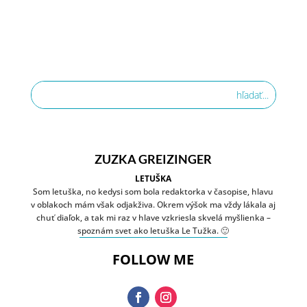
Prečítajte si viac
ZUZKA GREIZINGER
LETUŠKA
Som letuška, no kedysi som bola redaktorka v časopise, hlavu
v oblakoch mám však odjakživa. Okrem výšok ma vždy lákala aj
chuť diaľok, a tak mi raz v hlave vzkriesla skvelá myšlienka –
spoznám svet ako letuška Le Tužka. 🙂
FOLLOW ME