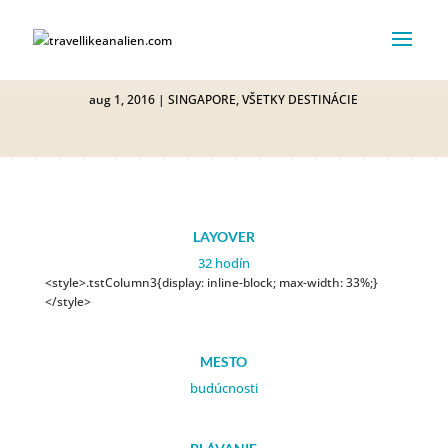
SINGAPORE #1
aug 1, 2016
|
SINGAPORE
,
VŠETKY DESTINÁCIE
LAYOVER
32 hodín
<style>.tstColumn3{display: inline-block; max-width: 33%;}
</style>
MESTO
budúcnosti