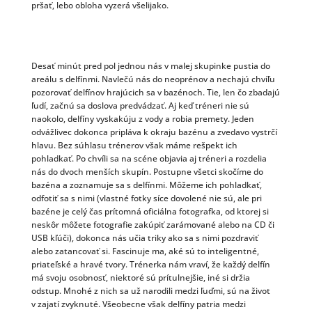
pršať, lebo obloha vyzerá všelijako.
Desať minút pred pol jednou nás v malej skupinke pustia do
areálu s delfínmi. Navlečú nás do neoprénov a nechajú chvíľu
pozorovať delfínov hrajúcich sa v bazénoch. Tie, len čo zbadajú
ľudí, začnú sa doslova predvádzať. Aj keď tréneri nie sú
naokolo, delfíny vyskakúju z vody a robia premety. Jeden
odvážlivec dokonca pripláva k okraju bazénu a zvedavo vystrčí
hlavu. Bez súhlasu trénerov však máme rešpekt ich
pohladkať. Po chvíli sa na scéne objavia aj tréneri a rozdelia
nás do dvoch menších skupín. Postupne všetci skočíme do
bazéna a zoznamuje sa s delfínmi. Môžeme ich pohladkať,
odfotiť sa s nimi (vlastné fotky síce dovolené nie sú, ale pri
bazéne je celý čas prítomná oficiálna fotografka, od ktorej si
neskôr môžete fotografie zakúpiť zarámované alebo na CD či
USB kľúči), dokonca nás učia triky ako sa s nimi pozdraviť
alebo zatancovať si. Fascinuje ma, aké sú to inteligentné,
priateľské a hravé tvory. Trénerka nám vraví, že každý delfín
má svoju osobnosť, niektoré sú prítulnejšie, iné si držia
odstup. Mnohé z nich sa už narodili medzi ľuďmi, sú na život
v zajatí zvyknuté. Všeobecne však delfíny patria medzi