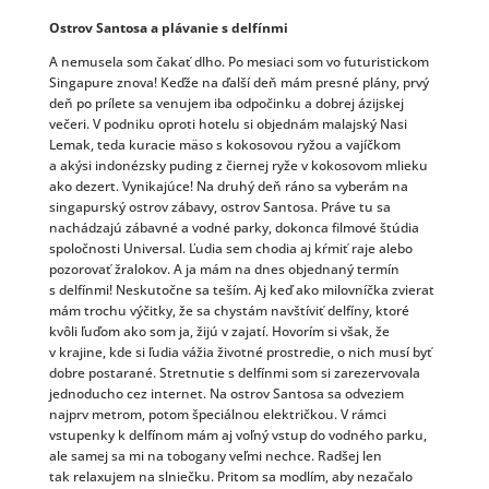
Ostrov Santosa a plávanie s delfínmi
A nemusela som čakať dlho. Po mesiaci som vo futuristickom
Singapure znova! Keďže na ďalší deň mám presné plány, prvý
deň po prílete sa venujem iba odpočinku a dobrej ázijskej
večeri. V podniku oproti hotelu si objednám malajský Nasi
Lemak, teda kuracie mäso s kokosovou ryžou a vajíčkom
a akýsi indonézsky puding z čiernej ryže v kokosovom mlieku
ako dezert. Vynikajúce! Na druhý deň ráno sa vyberám na
singapurský ostrov zábavy, ostrov Santosa. Práve tu sa
nachádzajú zábavné a vodné parky, dokonca filmové štúdia
spoločnosti Universal. Ľudia sem chodia aj kŕmiť raje alebo
pozorovať žralokov. A ja mám na dnes objednaný termín
s delfínmi! Neskutočne sa teším. Aj keď ako milovníčka zvierat
mám trochu výčitky, že sa chystám navštíviť delfíny, ktoré
kvôli ľuďom ako som ja, žijú v zajatí. Hovorím si však, že
v krajine, kde si ľudia vážia životné prostredie, o nich musí byť
dobre postarané. Stretnutie s delfínmi som si zarezervovala
jednoducho cez internet. Na ostrov Santosa sa odveziem
najprv metrom, potom špeciálnou električkou. V rámci
vstupenky k delfínom mám aj voľný vstup do vodného parku,
ale samej sa mi na tobogany veľmi nechce. Radšej len
tak relaxujem na slniečku. Pritom sa modlím, aby nezačalo