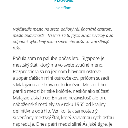
PLÁVANIE
s delfínmi
Najčistejšie mesto na svete, daňový ráj, finančné centrum,
mesto budúcnosti… Nesmie sa tu fajčiť, žuvať žuvačky a za
odpadok vyhodený mimo smetného koša sa vraj stínajú
ruky.
Počula som na palube počas letu. Sigapore je
mestský štát, ktorý ma vo svete zvučné meno.
Rozprestiera sa na jednom hlavnom ostrove
a zopár ďalších mini ostrovčekov, pričom susedí
s Malajziou a ostrovami Indonézie. Mesto dlho
patrilo medzi britské kolónie, neskôr ako súčasť
Malajzie získalo od Británie nezávislosť, ale pre
náboženské rozdiely sa v roku 1965 od krajiny
definitívne odtrhlo. Vznikol tak samostatný
suverénny mestský štát, ktorý závratnou rýchlosťou
napreduje. Dnes patrí medzi silné Ázijské tigre, je