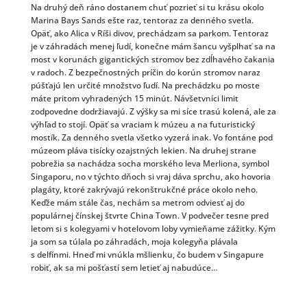
Na druhý deň ráno dostanem chuť pozrieť si tu krásu okolo
Marina Bays Sands ešte raz, tentoraz za denného svetla.
Opäť, ako Alica v Ríši divov, prechádzam sa parkom. Tentoraz
je v záhradách menej ľudí, konečne mám šancu vyšplhať sa na
most v korunách gigantických stromov bez zdĺhavého čakania
v radoch. Z bezpečnostných príčin do korún stromov naraz
púšťajú len určité množstvo ľudí. Na prechádzku po moste
máte pritom vyhradených 15 minút. Návšetvníci limit
zodpovedne dodržiavajú. Z výšky sa mi síce trasú kolená, ale za
výhľad to stojí. Opäť sa vraciam k múzeu a na futuristický
mostík. Za denného svetla všetko vyzerá inak. Vo fontáne pod
múzeom pláva tisícky ozajstných lekien. Na druhej strane
pobrežia sa nachádza socha morského leva Merliona, symbol
Singaporu, no v týchto dňoch si vraj dáva sprchu, ako hovoria
plagáty, ktoré zakrývajú rekonštrukčné práce okolo neho.
Keďže mám stále čas, nechám sa metrom odviesť aj do
populárnej čínskej štvrte China Town. V podvečer tesne pred
letom si s kolegyami v hotelovom loby vymieňame zážitky. Kým
ja som sa túlala po záhradách, moja kolegyňa plávala
s delfínmi. Hneď mi vnúkla mšlienku, čo budem v Singapure
robiť, ak sa mi pošťastí sem letieť aj nabudúce…