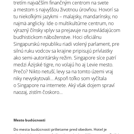
tretím najväčším finančným centrom na svete
a mestom s najvyššou životnou úrovňou. Hovorí sa
tu niekoľkými jazykmi – malajsky, mandarínsky, no
najmä anglicky. Ide o multikultúrne centrum, no
výrazný čínsky vplyv sa prejavuje na prevládajúcom
budhistickom náboženstve. Hoci oficiálnu
Singapurskú republiku riadi volený parlament, pre
silnú ruku vodcov sa krajine pripisujú prívlastky
ako semi-autoritársky režim. Singapore síce patrí
medzi Ázijské tigre, no volajú ho aj Levie mesto.
Prečo? Nikto netuší, levy sa na tomto územi vraj
niky nevyskytovali… Aspoň toľko som vyčítala
o Singapore na internete. Aký však dojem spraví
naozaj, zistím čoskoro…
Mesto budúcnosti
Do mesta budúcnosti prilietame pred obedom. Hotel je