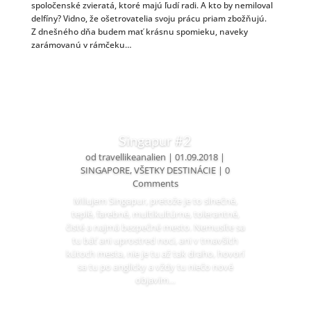
spoločenské zvieratá, ktoré majú ľudí radi. A kto by nemiloval
delfíny? Vidno, že ošetrovatelia svoju prácu priam zbožňujú.
Z dnešného dňa budem mať krásnu spomieku, naveky
zarámovanú v rámčeku…
Singapur #2
od
travellikeanalien
|
01.09.2018
|
SINGAPORE
,
VŠETKY DESTINÁCIE
| 0
Comments
Milujem Singapur, pretože je to slnečné,
teplé, farebné, multikultúrne, tolerantné,
čisté a najmä bezpečné mesto. Nemusíte sa
tu báť ani uprostred noci, ani v tmavších
kútoch mesta, nie je tu až tak draho, hovorí
sa tu po anglicky a vždy tu niečo nové
objavím…