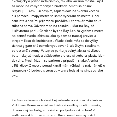
ekologický a prísne nefajčiarsky, tak ako väčšina mesta. Fajčiť
sa môže iba vo vyhradených búdkach. Smeti sa prísne
recyklujú. Trošku si pospím, zájdem dole na skoršiu večeru
a s pomocou mapy metra sa sama vyberám do mesta. Hoci
som letela s veľmi príjemnou posádkou, tentokár mám chuť
túlať sa sama. Odveziem sa na zastávku Marina Bay, až
k slávnemu parku Gardens by the Bay. Len čo vyjdem z metra
na denné svetlo, cítim sa, ako by som sa naozaj previezla
strojom času do budúcnosti. Všade okolo mňa sa do výšky
tiahnú gigantické (umelo vybudované, ale živými rastlinami
obrastené) stromy. Vstup do parku je voľný, ale za návštevu
botanickej záhrady a dažďového pralesa si treba priplatiť. Idem
do toho. Prechádzam sa parkom a pripadám si ako Alenka
v Ríši divov. Z mostu ponad kanál mám výhľad na najznámejšiu
singapurskú budovu s terasou v tvare lode aj na singapurské
oko.
Keď sa dostanem k botanickej záhrade, vonku sa už stmieva.
Vo Flower Dome sa snáď nachádzajú rastliny z celého sveta,
dokonca aj baobaby, a to všetko pod jednou strechou! Vo
vedľajšom sklenníku s názvom Rain Forest zase vyrástol